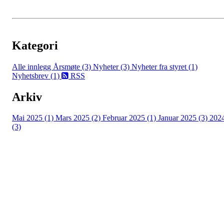
Kategori
Alle innlegg
Årsmøte (3)
Nyheter (3)
Nyheter fra styret (1)
Nyhetsbrev (1)
RSS
Arkiv
Mai 2025 (1)
Mars 2025 (2)
Februar 2025 (1)
Januar 2025 (3)
202
(3)
HL IL - ISHOCKEY ELITE
Spireaveien 3