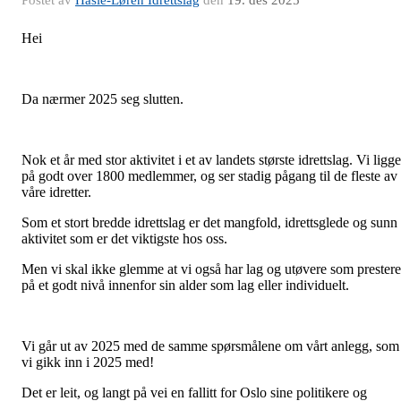
Postet av
Hasle-Løren Idrettslag
den
19. des 2025
Hei
Da nærmer 2025 seg slutten.
Nok et år med stor aktivitet i et av landets største idrettslag. Vi ligge
på godt over 1800 medlemmer, og ser stadig pågang til de fleste av
våre idretter.
Som et stort bredde idrettslag er det mangfold, idrettsglede og sunn
aktivitet som er det viktigste hos oss.
Men vi skal ikke glemme at vi også har lag og utøvere som prestere
på et godt nivå innenfor sin alder som lag eller individuelt.
Vi går ut av 2025 med de samme spørsmålene om vårt anlegg, som
vi gikk inn i 2025 med!
Det er leit, og langt på vei en fallitt for Oslo sine politikere og