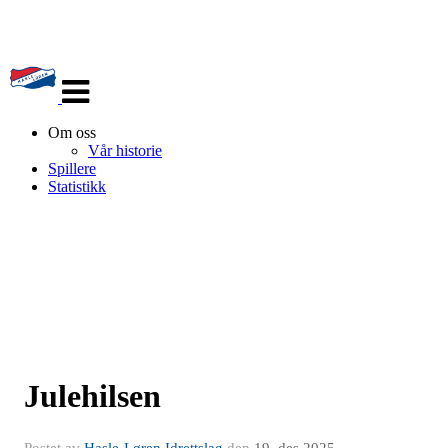
Veksle
navigasjon
Om oss
Vår historie
Spillere
Statistikk
Julehilsen