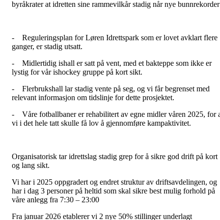
byråkrater at idretten sine rammevilkår stadig når nye bunnrekorder
- Reguleringsplan for Løren Idrettspark som er lovet avklart flere
ganger, er stadig utsatt.
- Midlertidig ishall er satt på vent, med et bakteppe som ikke er
lystig for vår ishockey gruppe på kort sikt.
- Flerbrukshall lar stadig vente på seg, og vi får begrenset med
relevant informasjon om tidslinje for dette prosjektet.
- Våre fotballbaner er rehabilitert av egne midler våren 2025, for 
vi i det hele tatt skulle få lov å gjennomføre kampaktivitet.
Organisatorisk tar idrettslag stadig grep for å sikre god drift på kort
og lang sikt.
Vi har i 2025 oppgradert og endret struktur av driftsavdelingen, og
har i dag 3 personer på heltid som skal sikre best mulig forhold på
våre anlegg fra 7:30 – 23:00
Fra januar 2026 etablerer vi 2 nye 50% stillinger underlagt