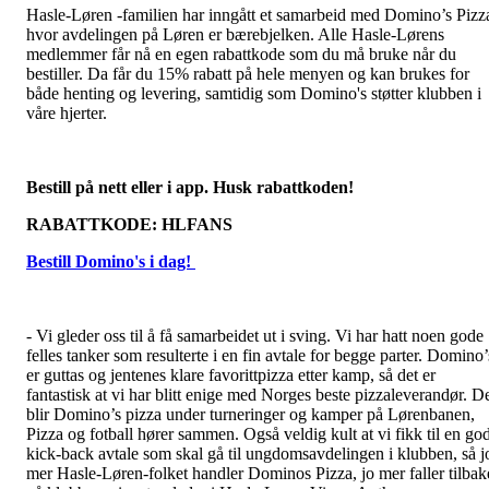
Hasle-Løren -familien har inngått et samarbeid med Domino’s Pizz
hvor avdelingen på Løren er bærebjelken. Alle Hasle-Lørens
medlemmer får nå en egen rabattkode som du må bruke når du
bestiller. Da får du 15% rabatt på hele menyen og kan brukes for
både henting og levering, samtidig som Domino's støtter klubben i
våre hjerter.
Bestill på nett eller i app. Husk rabattkoden!
RABATTKODE: HLFANS
Bestill Domino's i dag!
- Vi gleder oss til å få samarbeidet ut i sving. Vi har hatt noen gode
felles tanker som resulterte i en fin avtale for begge parter. Domino’
er guttas og jentenes klare favorittpizza etter kamp, så det er
fantastisk at vi har blitt enige med Norges beste pizzaleverandør. D
blir Domino’s pizza under turneringer og kamper på Lørenbanen,
Pizza og fotball hører sammen. Også veldig kult at vi fikk til en go
kick-back avtale som skal gå til ungdomsavdelingen i klubben, så j
mer Hasle-Løren-folket handler Dominos Pizza, jo mer faller tilbak