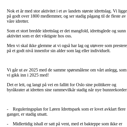
Nok et år med stor aktivitet i et av landets største idrettslag. Vi ligge
på godt over 1800 medlemmer, og ser stadig pågang til de fleste av
våre idretter.
Som et stort bredde idrettslag er det mangfold, idrettsglede og sunn
aktivitet som er det viktigste hos oss.
Men vi skal ikke glemme at vi også har lag og utøvere som prestere
på et godt nivå innenfor sin alder som lag eller individuelt.
Vi går ut av 2025 med de samme spørsmålene om vårt anlegg, som
vi gikk inn i 2025 med!
Det er leit, og langt på vei en fallitt for Oslo sine politikere og
byråkrater at idretten sine rammevilkår stadig når nye bunnrekorder
- Reguleringsplan for Løren Idrettspark som er lovet avklart flere
ganger, er stadig utsatt.
- Midlertidig ishall er satt på vent, med et bakteppe som ikke er