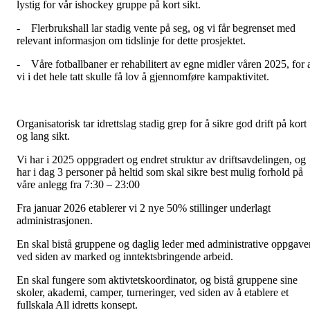
lystig for vår ishockey gruppe på kort sikt.
- Flerbrukshall lar stadig vente på seg, og vi får begrenset med
relevant informasjon om tidslinje for dette prosjektet.
- Våre fotballbaner er rehabilitert av egne midler våren 2025, for 
vi i det hele tatt skulle få lov å gjennomføre kampaktivitet.
Organisatorisk tar idrettslag stadig grep for å sikre god drift på kort
og lang sikt.
Vi har i 2025 oppgradert og endret struktur av driftsavdelingen, og
har i dag 3 personer på heltid som skal sikre best mulig forhold på
våre anlegg fra 7:30 – 23:00
Fra januar 2026 etablerer vi 2 nye 50% stillinger underlagt
administrasjonen.
En skal bistå gruppene og daglig leder med administrative oppgaver
ved siden av marked og inntektsbringende arbeid.
En skal fungere som aktivtetskoordinator, og bistå gruppene sine
skoler, akademi, camper, turneringer, ved siden av å etablere et
fullskala All idretts konsept.