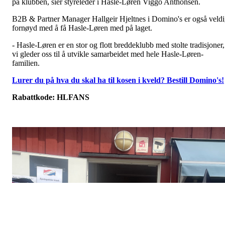
på klubben, sier styreleder i Hasle-Løren Viggo Anthonsen.
B2B & Partner Manager Hallgeir Hjeltnes i Domino's er også veld
fornøyd med å få Hasle-Løren med på laget.
- Hasle-Løren er en stor og flott breddeklubb med stolte tradisjoner,
vi gleder oss til å utvikle samarbeidet med hele Hasle-Løren-
familien.
Lurer du på hva du skal ha til kosen i kveld? Bestill Domino's!
Rabattkode: HLFANS