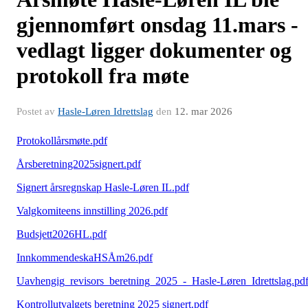
gjennomført onsdag 11.mars -
vedlagt ligger dokumenter og
protokoll fra møte
Postet av
Hasle-Løren Idrettslag
den
12. mar 2026
Protokollårsmøte.pdf
Årsberetning2025signert.pdf
Signert årsregnskap Hasle-Løren IL.pdf
Valgkomiteens innstilling 2026.pdf
Budsjett2026HL.pdf
InnkommendeskaHSÅm26.pdf
Uavhengig_revisors_beretning_2025_-_Hasle-Løren_Idrettslag.pd
Kontrollutvalgets beretning 2025 signert.pdf