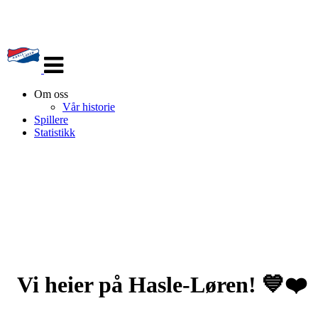
Veksle
navigasjon
Om oss
Vår historie
Spillere
Statistikk
Vi heier på Hasle-Løren! 💙❤️