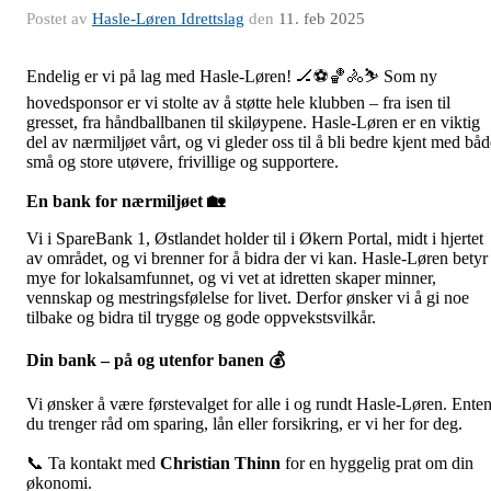
Postet av
Hasle-Løren Idrettslag
den
11. feb 2025
Endelig er vi på lag med Hasle-Løren! 🏒⚽🏀🚴⛷️ Som ny
hovedsponsor er vi stolte av å støtte hele klubben – fra isen til
gresset, fra håndballbanen til skiløypene. Hasle-Løren er en viktig
del av nærmiljøet vårt, og vi gleder oss til å bli bedre kjent med båd
små og store utøvere, frivillige og supportere.
En bank for nærmiljøet
🏡
Vi i SpareBank 1, Østlandet holder til i Økern Portal, midt i hjertet
av området, og vi brenner for å bidra der vi kan. Hasle-Løren betyr
mye for lokalsamfunnet, og vi vet at idretten skaper minner,
vennskap og mestringsfølelse for livet. Derfor ønsker vi å gi noe
tilbake og bidra til trygge og gode oppvekstsvilkår.
Din bank – på og utenfor banen
💰
Vi ønsker å være førstevalget for alle i og rundt Hasle-Løren. Ente
du trenger råd om sparing, lån eller forsikring, er vi her for deg.
📞 Ta kontakt med
Christian Thinn
for en hyggelig prat om din
økonomi.