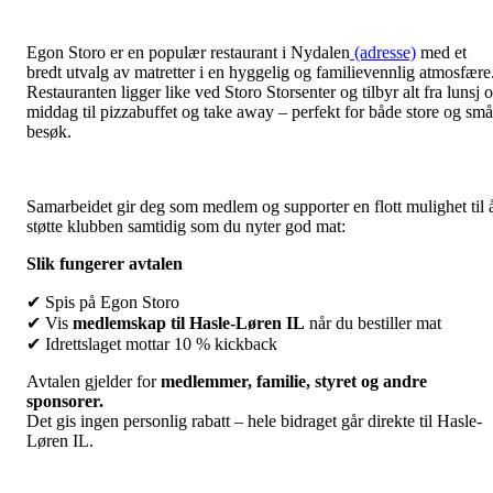
Egon Storo er en populær restaurant i Nydalen
(adresse)
med et
bredt utvalg av matretter i en hyggelig og familievennlig atmosfære
Restauranten ligger like ved Storo Storsenter og tilbyr alt fra lunsj 
middag til pizzabuffet og take away – perfekt for både store og små
besøk.
Samarbeidet gir deg som medlem og supporter en flott mulighet til 
støtte klubben samtidig som du nyter god mat:
Slik fungerer avtalen
✔ Spis på Egon Storo
✔ Vis
medlemskap til Hasle-Løren IL
når du bestiller mat
✔ Idrettslaget mottar 10 % kickback
Avtalen gjelder for
medlemmer, familie, styret og andre
sponsorer.
Det gis ingen personlig rabatt – hele bidraget går direkte til Hasle-
Løren IL.