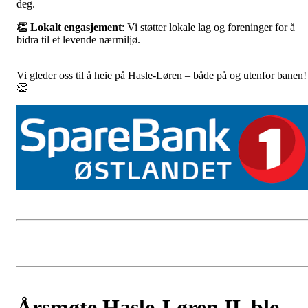
deg.
👏 Lokalt engasjement
: Vi støtter lokale lag og foreninger for å
bidra til et levende nærmiljø.
Vi gleder oss til å heie på Hasle-Løren – både på og utenfor banen!
👏
Årsmøte Hasle-Løren IL ble