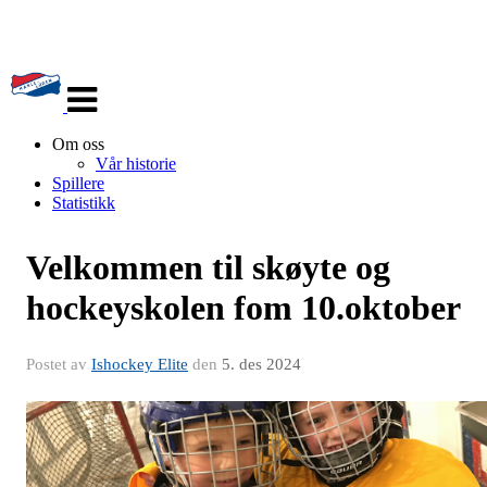
Veksle
navigasjon
Om oss
Vår historie
Spillere
Statistikk
Velkommen til skøyte og
hockeyskolen fom 10.oktober
Postet av
Ishockey Elite
den
5. des 2024