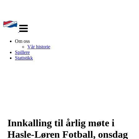
Veksle
navigasjon
Om oss
Vår historie
Spillere
Statistikk
Innkalling til årlig møte i
Hasle-Løren Fotball, onsdag