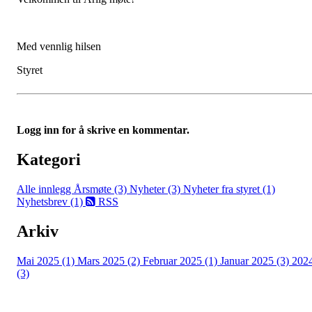
Med vennlig hilsen
Styret
Logg inn for å skrive en kommentar.
Kategori
Alle innlegg
Årsmøte (3)
Nyheter (3)
Nyheter fra styret (1)
Nyhetsbrev (1)
RSS
Arkiv
Mai 2025 (1)
Mars 2025 (2)
Februar 2025 (1)
Januar 2025 (3)
202
(3)