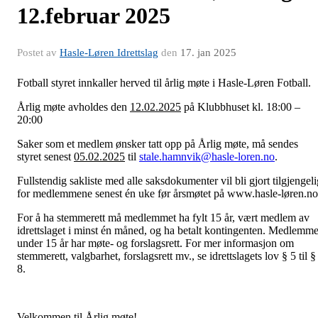
12.februar 2025
Postet av
Hasle-Løren Idrettslag
den
17. jan 2025
Fotball styret innkaller herved til årlig møte i Hasle-Løren Fotball.
Årlig møte avholdes den
12.02.2025
på Klubbhuset kl. 18:00 –
20:00
Saker som et medlem ønsker tatt opp på Årlig møte, må sendes
styret senest
05.02.2025
til
stale.hamnvik@hasle-loren.no
.
Fullstendig sakliste med alle saksdokumenter vil bli gjort tilgjengeli
for medlemmene senest én uke før årsmøtet på www.hasle-løren.no
For å ha stemmerett må medlemmet ha fylt 15 år, vært medlem av
idrettslaget i minst én måned, og ha betalt kontingenten. Medlemme
under 15 år har møte- og forslagsrett. For mer informasjon om
stemmerett, valgbarhet, forslagsrett mv., se idrettslagets lov § 5 til §
8.
Velkommen til Årlig møte!