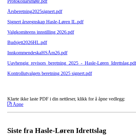
Protokollårsmøte.pdf
Årsberetning2025signert.pdf
Signert årsregnskap Hasle-Løren IL.pdf
Valgkomiteens innstilling 2026.pdf
Budsjett2026HL.pdf
InnkommendeskaHSÅm26.pdf
Uavhengig_revisors_beretning_2025_-_Hasle-Løren_Idrettslag.pd
Kontrollutvalgets beretning 2025 signert.pdf
Klarte ikke laste PDF i din nettleser, klikk for å åpne vedlegg:
Åpne
Siste fra Hasle-Løren Idrettslag