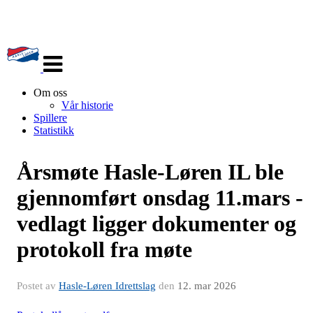
Veksle
navigasjon
Om oss
Vår historie
Spillere
Statistikk
Årsmøte Hasle-Løren IL ble
gjennomført onsdag 11.mars -
vedlagt ligger dokumenter og
protokoll fra møte
Postet av
Hasle-Løren Idrettslag
den
12. mar 2026