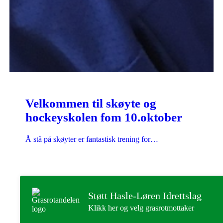
Velkommen til skøyte og
hockeyskolen fom 10.oktober
Å stå på skøyter er fantastisk trening for…
Støtt Hasle-Løren Idrettslag
Klikk her og velg grasrotmottaker