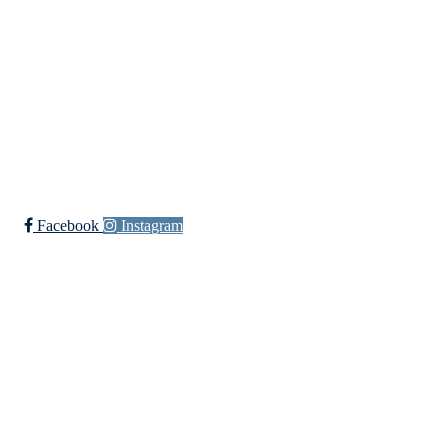
Håndball
Ski
Ishockey Elite
Bli medlem i klubben!
Trykk her for innmelding
Facebook
Instagram