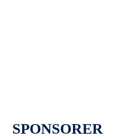
HOCKEY PÅ TV2 PLAY
Se alle kampene live her!
SPONSORER