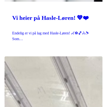
Vi heier på Hasle-Løren! 💙❤️
Endelig er vi på lag med Hasle-Løren! 🏒⚽🏀🚴⛷️
Som…