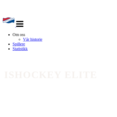
Veksle
navigasjon
Om oss
Vår historie
Spillere
Statistikk
ISHOCKEY ELITE