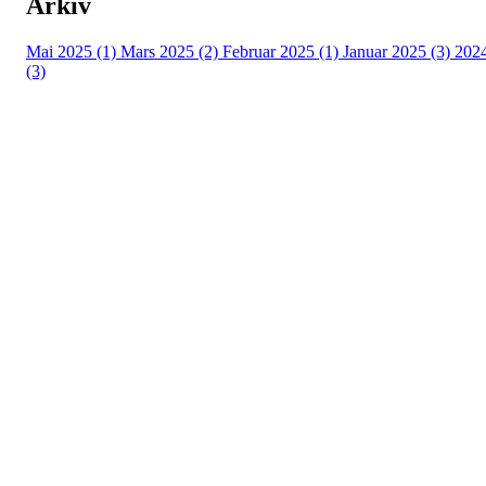
Arkiv
Mai 2025 (1)
Mars 2025 (2)
Februar 2025 (1)
Januar 2025 (3)
202
(3)
HL IL - ISHOCKEY ELITE
Spireaveien 3
0580 Oslo
Org. nr.: 935538378
dl@hasle-loren.no
Idretter
Innebandy
Ishockey
yngres