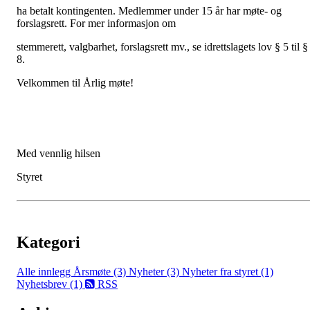
ha betalt kontingenten. Medlemmer under 15 år har møte- og
forslagsrett. For mer informasjon om
stemmerett, valgbarhet, forslagsrett mv., se idrettslagets lov § 5 til §
8.
Velkommen til Årlig møte!
Med vennlig hilsen
Styret
Kategori
Alle innlegg
Årsmøte (3)
Nyheter (3)
Nyheter fra styret (1)
Nyhetsbrev (1)
RSS