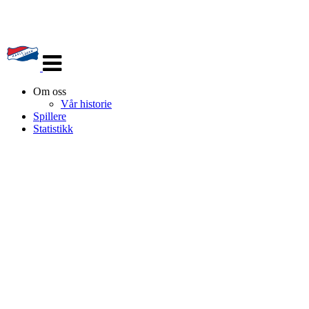
Veksle
navigasjon
Om oss
Vår historie
Spillere
Statistikk
HL IL - ISHOCKEY ELITE