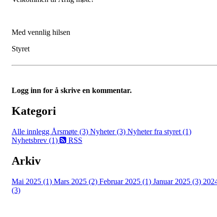
Med vennlig hilsen
Styret
Logg inn for å skrive en kommentar.
Kategori
Alle innlegg
Årsmøte (3)
Nyheter (3)
Nyheter fra styret (1)
Nyhetsbrev (1)
RSS
Arkiv
Mai 2025 (1)
Mars 2025 (2)
Februar 2025 (1)
Januar 2025 (3)
202
(3)