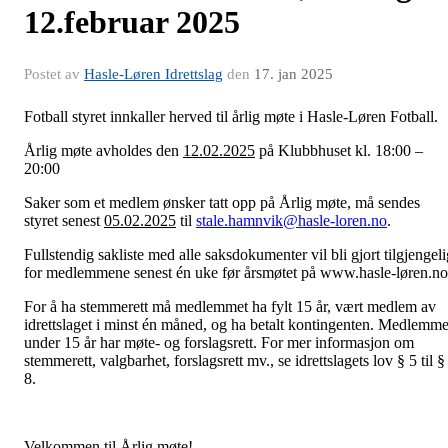
12.februar 2025
Postet av
Hasle-Løren Idrettslag
den
17. jan 2025
Fotball styret innkaller herved til årlig møte i Hasle-Løren Fotball.
Årlig møte avholdes den
12.02.2025
på Klubbhuset kl. 18:00 –
20:00
Saker som et medlem ønsker tatt opp på Årlig møte, må sendes
styret senest
05.02.2025
til
stale.hamnvik@hasle-loren.no
.
Fullstendig sakliste med alle saksdokumenter vil bli gjort tilgjengeli
for medlemmene senest én uke før årsmøtet på www.hasle-løren.no
For å ha stemmerett må medlemmet ha fylt 15 år, vært medlem av
idrettslaget i minst én måned, og ha betalt kontingenten. Medlemme
under 15 år har møte- og forslagsrett. For mer informasjon om
stemmerett, valgbarhet, forslagsrett mv., se idrettslagets lov § 5 til §
8.
Velkommen til Årlig møte!