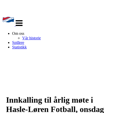
Veksle
navigasjon
Om oss
Vår historie
Spillere
Statistikk
Innkalling til årlig møte i
Hasle-Løren Fotball, onsdag