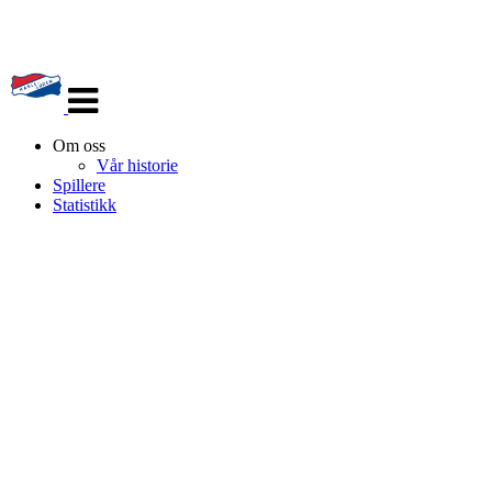
Veksle
navigasjon
Om oss
Vår historie
Spillere
Statistikk
HL IL - ISHOCKEY ELITE