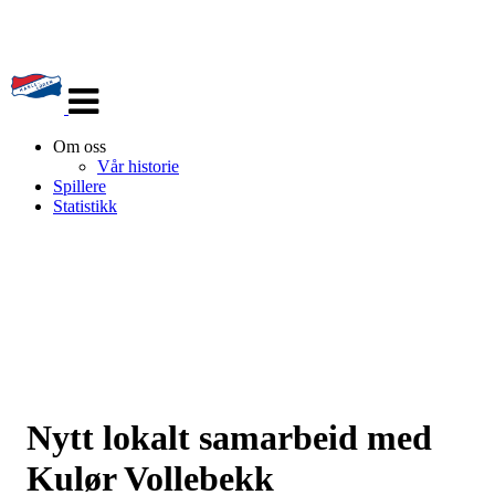
Veksle
navigasjon
Om oss
Vår historie
Spillere
Statistikk
Nytt lokalt samarbeid med
Kulør Vollebekk