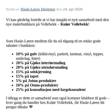
Postet av
Hasle-Løren Idrettslag
den
24. apr 2026
Vi kan gledelig fortelle at vi har inngått et nytt samarbeid med den
nye malerbutikken på Vollebekk –
Kulør Vollebekk
!
Som Hasle-Løren medlem får du nå tilgang til en rekke gode
rabatter i butikken:
10% på gulv
(klikkvinyl, parkett, laminat, vinyl, tepper,
underlag, lister)
20% på Gjøko interiørmaling
20% på Gjøko utendørsmaling
15% på solskjerming
15% på tapet
5% på Jotun-produkter
10% på Osmo-produkter
25% på konsultasjon med fargekonsulent
I tillegg er dette et samarbeid som også kommer klubben til gode –
hver gang du handler hos Kulør Vollebekk, får Hasle-Løren litt
penger tilbake 💙