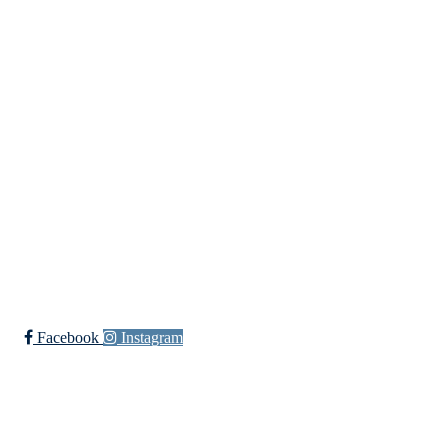
Idretter
Innebandy
Ishockey
yngres
Sykkel
Fotball
Håndball
Ski
Ishockey Elite
Bli medlem i klubben!
Trykk her for innmelding
Facebook
Instagram