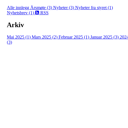
Alle innlegg
Årsmøte (3)
Nyheter (3)
Nyheter fra styret (1)
Nyhetsbrev (1)
RSS
Arkiv
Mai 2025 (1)
Mars 2025 (2)
Februar 2025 (1)
Januar 2025 (3)
202
(3)
HL IL - ISHOCKEY ELITE
Spireaveien 3
0580 Oslo
Org. nr.: 935538378
dl@hasle-loren.no