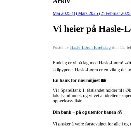
Arkiv
Mai 2025 (1)
Mars 2025 (2)
Februar 2025
Vi heier på Hasle-L
Postet av
Hasle-Løren Idrettslag
den
11. f
Endelig er vi på lag med Hasle-Løren! 🏒⚽
skiløypene. Hasle-Løren er en viktig del av
En bank for nærmiljøet
🏡
Vi i SpareBank 1, Østlandet holder til i Øk
lokalsamfunnet, og vi vet at idretten skape
oppvekstsvilkår.
Din bank – på og utenfor banen
💰
Vi ønsker å være førstevalget for alle i og 