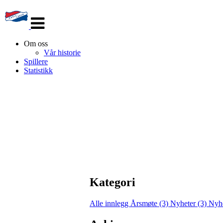
Veksle
navigasjon
Om oss
Vår historie
Spillere
Statistikk
Kategori
Alle innlegg
Årsmøte (3)
Nyheter (3)
Nyhe