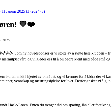
 (1)
Januar 2025 (3)
2024 (3)
øren! 💙❤️
eb 2025
🚴⛷️ Som ny hovedsponsor er vi stolte av å støtte hele klubben – fra i
 nærmiljøet vårt, og vi gleder oss til å bli bedre kjent med både små og s
ern Portal, midt i hjertet av området, og vi brenner for å bidra der vi k
r minner, vennskap og mestringsfølelse for livet. Derfor ønsker vi å gi n
rundt Hasle-Løren. Enten du trenger råd om sparing, lån eller forsikring,