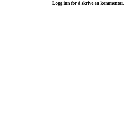
Logg inn for å skrive en kommentar.
HL IL - ISHOCKEY ELI
Spireaveien 3
0580 Oslo
Org. nr.: 935538378
dl@hasle-loren.no
Idretter
Innebandy
Ishockey
yngres
Sykkel
Fotball
Håndball