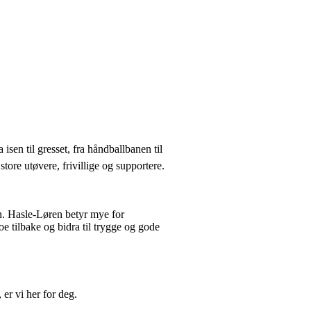
sen til gresset, fra håndballbanen til
tore utøvere, frivillige og supportere.
an. Hasle-Løren betyr mye for
oe tilbake og bidra til trygge og gode
 er vi her for deg.